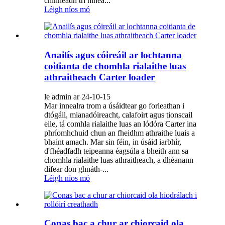
chinneadh trí mhea...
Léigh níos mó
Anailís agus cóireáil ar lochtanna
coitianta de chomhla rialaithe luas
athraitheach Carter loader
le admin ar 24-10-15
Mar innealra trom a úsáidtear go forleathan i
dtógáil, mianadóireacht, calafoirt agus tionscail
eile, tá comhla rialaithe luas an lódóra Carter ina
phríomhchuid chun an fheidhm athraithe luais a
bhaint amach. Mar sin féin, in úsáid iarbhír,
d'fhéadfadh teipeanna éagsúla a bheith ann sa
chomhla rialaithe luas athraitheach, a dhéanann
difear don ghnáth-...
Léigh níos mó
Conas bac a chur ar chiorcaid ola