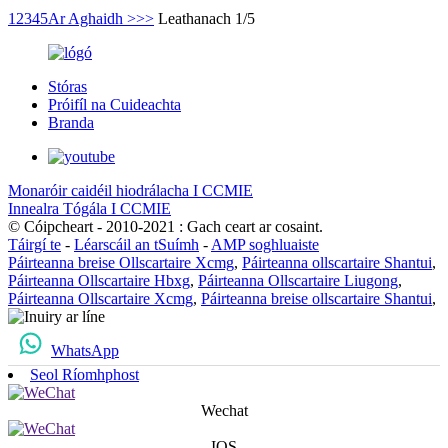
1
2
3
4
5
Ar Aghaidh >
>>
Leathanach 1/5
Stóras
Próifíl na Cuideachta
Branda
Monaróir caidéil hiodrálacha I CCMIE
Innealra Tógála I CCMIE
© Cóipcheart - 2010-2021 : Gach ceart ar cosaint.
Táirgí te
-
Léarscáil an tSuímh
-
AMP soghluaiste
Páirteanna breise Ollscartaire Xcmg
,
Páirteanna ollscartaire Shantui
,
Páirteanna Ollscartaire Hbxg
,
Páirteanna Ollscartaire Liugong
,
Páirteanna Ollscartaire Xcmg
,
Páirteanna breise ollscartaire Shantui
,
WhatsApp
Seol Ríomhphost
Wechat
IOS