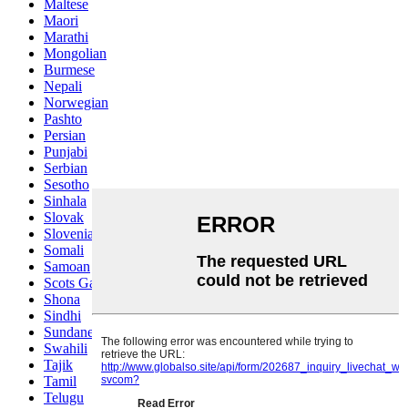
Maltese
Maori
Marathi
Mongolian
Burmese
Nepali
Norwegian
Pashto
Persian
Punjabi
Serbian
Sesotho
Sinhala
Slovak
Slovenian
Somali
Samoan
Scots Gaelic
Shona
Sindhi
Sundanese
Swahili
Tajik
Tamil
Telugu