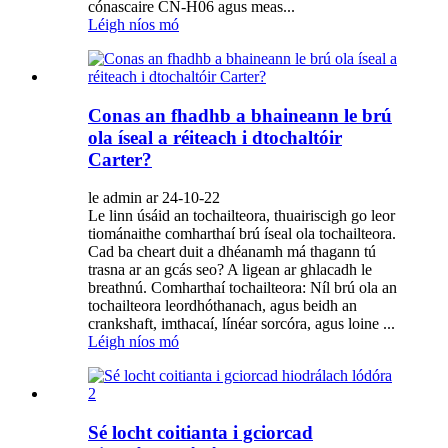
cónascaire CN-H06 agus meas...
Léigh níos mó
Conas an fhadhb a bhaineann le brú
ola íseal a réiteach i dtochaltóir
Carter?
le admin ar 24-10-22
Le linn úsáid an tochailteora, thuairiscigh go leor
tiománaithe comharthaí brú íseal ola tochailteora.
Cad ba cheart duit a dhéanamh má thagann tú
trasna ar an gcás seo? A ligean ar ghlacadh le
breathnú. Comharthaí tochailteora: Níl brú ola an
tochailteora leordhóthanach, agus beidh an
crankshaft, imthacaí, línéar sorcóra, agus loine ...
Léigh níos mó
Sé locht coitianta i gciorcad