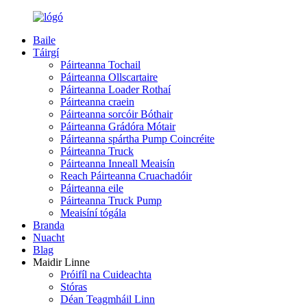
Baile
Táirgí
Páirteanna Tochail
Páirteanna Ollscartaire
Páirteanna Loader Rothaí
Páirteanna craein
Páirteanna sorcóir Bóthair
Páirteanna Grádóra Mótair
Páirteanna spártha Pump Coincréite
Páirteanna Truck
Páirteanna Inneall Meaisín
Reach Páirteanna Cruachadóir
Páirteanna eile
Páirteanna Truck Pump
Meaisíní tógála
Branda
Nuacht
Blag
Maidir Linne
Próifíl na Cuideachta
Stóras
Déan Teagmháil Linn