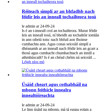
Réiteach simplí ar an bhfadhb nach
féidir leis an inneall tochailteora tosú
le admin ar 24-09-24
Is é an t-inneall croí an tochailteora. Murar féidir
leis an inneall tosú, ní bheidh an tochaltóir iomlán
in ann oibriú toisc nach bhfuil aon fhoinse
cumhachta ann. Agus conas seiceáil simplí a
dhéanamh ar an inneall nach féidir leis an gcarr a
thosú agus cumhacht chumhachtach an innill a
athmhúscailt? Is é an chéad chéim ná seiceáil ...
Léigh níos mó
Úsáid cheart agus cothabháil na
mbonn feithicle innealra
innealtóireachta
le admin ar 24-09-24
Le linn úsáid na mbonn, má tá easpa eolais a