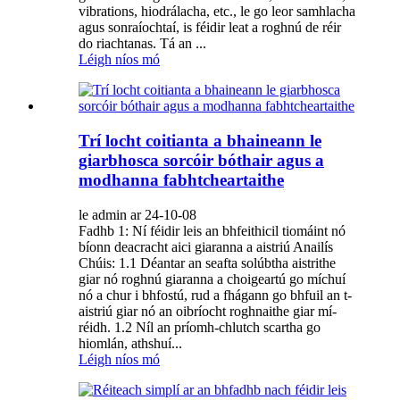
vibrations, hiodrálacha, etc., le go leor samhlacha
agus sonraíochtaí, is féidir leat a roghnú de réir
do riachtanas. Tá an ...
Léigh níos mó
Trí locht coitianta a bhaineann le
giarbhosca sorcóir bóthair agus a
modhanna fabhtcheartaithe
le admin ar 24-10-08
Fadhb 1: Ní féidir leis an bhfeithicil tiomáint nó
bíonn deacracht aici giaranna a aistriú Anailís
Chúis: 1.1 Déantar an seafta solúbtha aistrithe
giar nó roghnú giaranna a choigeartú go míchuí
nó a chur i bhfostú, rud a fhágann go bhfuil an t-
aistriú giar nó an oibríocht roghnaithe giar mí-
réidh. 1.2 Níl an príomh-chlutch scartha go
hiomlán, athshuí...
Léigh níos mó