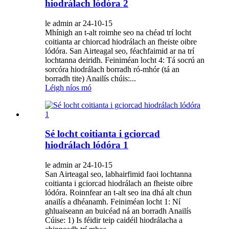
hiodrálach lódóra 2
le admin ar 24-10-15
Mhínigh an t-alt roimhe seo na chéad trí locht
coitianta ar chiorcad hiodrálach an fheiste oibre
lódóra. San Airteagal seo, féachfaimid ar na trí
lochtanna deiridh. Feiniméan locht 4: Tá socrú an
sorcóra hiodrálach borradh ró-mhór (tá an
borradh tite) Anailís chúis:...
Léigh níos mó
Sé locht coitianta i gciorcad
hiodrálach lódóra 1
le admin ar 24-10-15
San Airteagal seo, labhairfimid faoi lochtanna
coitianta i gciorcad hiodrálach an fheiste oibre
lódóra. Roinnfear an t-alt seo ina dhá alt chun
anailís a dhéanamh. Feiniméan locht 1: Ní
ghluaiseann an buicéad ná an borradh Anailís
Cúise: 1) Is féidir teip caidéil hiodrálacha a