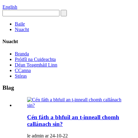
English
Baile
Nuacht
Nuacht
Branda
Próifíl na Cuideachta
Déan Teagmháil Linn
CCanna
Stóras
Blag
Cén fáth a bhfuil an t-inneall chomh
callánach sin?
le admin ar 24-10-22