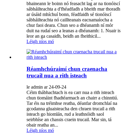
bhaineann le boinn nó feasacht lag ar na tionóiscí
sábháilteachta a d'fhéadfadh a bheith mar thoradh
ar úsáid mhíchuí bonn, féadfaidh sé tionóiscí
sábháilteachta nó caillteanais eacnamaíocha a
chur faoi deara. Chun seo a dhéanamh ní mór
duit na rudaí seo a leanas a dhéanamh: 1. Nuair is
leor an ga casaidh, beidh an fheithicil...
Léigh níos mó
Réamhchúraimí chun craenacha
trucail nua a rith isteach
le admin ar 24-09-24
Céim thábhachtach is ea carr nua a rith isteach
chun tiomáint fhadtéarmach an chairr a chinntiú.
Tar éis na tréimhse reatha, déanfar dromchlaí na
gcodanna gluaisteacha den chraen trucail a rith
isteach go hiomlán, rud a leathnóidh saol
seirbhíse an chassis craein trucail. Mar sin, tá
obair reatha an...
Léigh níos mó