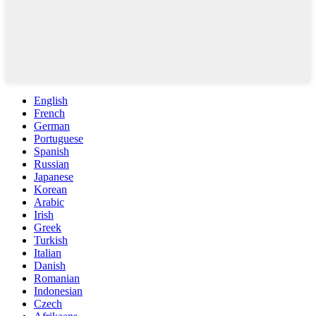
English
French
German
Portuguese
Spanish
Russian
Japanese
Korean
Arabic
Irish
Greek
Turkish
Italian
Danish
Romanian
Indonesian
Czech