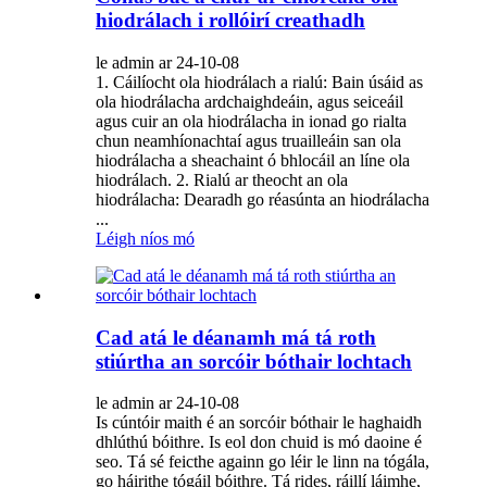
hiodrálach i rollóirí creathadh
le admin ar 24-10-08
1. Cáilíocht ola hiodrálach a rialú: Bain úsáid as
ola hiodrálacha ardchaighdeáin, agus seiceáil
agus cuir an ola hiodrálacha in ionad go rialta
chun neamhíonachtaí agus truailleáin san ola
hiodrálacha a sheachaint ó bhlocáil an líne ola
hiodrálach. 2. Rialú ar theocht an ola
hiodrálacha: Dearadh go réasúnta an hiodrálacha
...
Léigh níos mó
Cad atá le déanamh má tá roth
stiúrtha an sorcóir bóthair lochtach
le admin ar 24-10-08
Is cúntóir maith é an sorcóir bóthair le haghaidh
dhlúthú bóithre. Is eol don chuid is mó daoine é
seo. Tá sé feicthe againn go léir le linn na tógála,
go háirithe tógáil bóithre. Tá rides, ráillí láimhe,