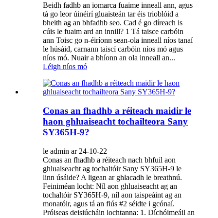
Beidh fadhb an iomarca fuaime inneall ann, agus
tá go leor úinéirí gluaisteán tar éis trioblóid a
bheith ag an bhfadhb seo. Cad é go díreach is
cúis le fuaim ard an innill? 1 Tá taisce carbóin
ann Toisc go n-éiríonn sean-ola inneall níos tanaí
le húsáid, carnann taiscí carbóin níos mó agus
níos mó. Nuair a bhíonn an ola inneall an...
Léigh níos mó
Conas an fhadhb a réiteach maidir le
haon ghluaiseacht tochailteora Sany
SY365H-9?
le admin ar 24-10-22
Conas an fhadhb a réiteach nach bhfuil aon
ghluaiseacht ag tochaltóir Sany SY365H-9 le
linn úsáide? A ligean ar ghlacadh le breathnú.
Feiniméan locht: Níl aon ghluaiseacht ag an
tochaltóir SY365H-9, níl aon taispeáint ag an
monatóir, agus tá an fiús #2 séidte i gcónaí.
Próiseas deisiúcháin lochtanna: 1. Díchóimeáil an