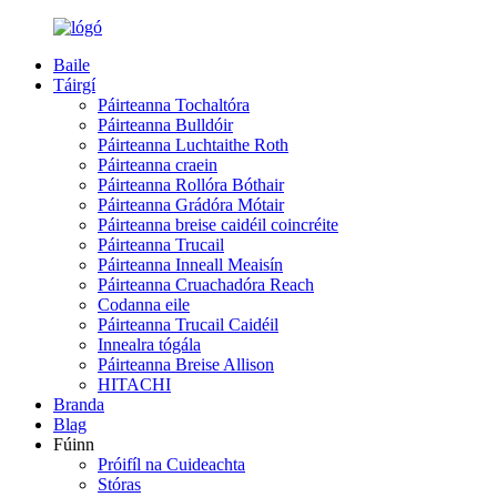
Baile
Táirgí
Páirteanna Tochaltóra
Páirteanna Bulldóir
Páirteanna Luchtaithe Roth
Páirteanna craein
Páirteanna Rollóra Bóthair
Páirteanna Grádóra Mótair
Páirteanna breise caidéil coincréite
Páirteanna Trucail
Páirteanna Inneall Meaisín
Páirteanna Cruachadóra Reach
Codanna eile
Páirteanna Trucail Caidéil
Innealra tógála
Páirteanna Breise Allison
HITACHI
Branda
Blag
Fúinn
Próifíl na Cuideachta
Stóras