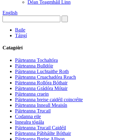
Déan Teagmháil Linn
English
Baile
Táirgí
Catagóirí
Páirteanna Tochaltóra
Páirteanna Bulldóir
Páirteanna Luchtaithe Roth
Páirteanna Cruachadóra Reach
Páirteanna Rollóra Bóthair
Páirteanna Grádóra Mótair
Páirteanna craein
Páirteanna breise caidéil coincréite
Páirteanna Inneall Meaisín
Páirteanna Trucail
Codanna eile
Innealra tógála
Páirteanna Trucail Caidéil
Páirteanna Pábháilte Bóthair
Páirteanna Breise Allison