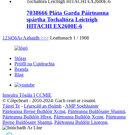
7038666 Pláta Garda Páirteanna
spártha Tochaltóra Leictrigh
HITACHI EX2600E-6
1
2
3
4
5
6
Ar Aghaidh >
>>
Leathanach 1 / 1908
Stóras
Próifíl na Cuideachta
Branda
Blag
Innealra Tógála I CCMIE
© Cóipcheart - 2010-2024: Gach ceart ar cosaint.
Táirgí Te
-
Léarscáil an tSuímh
-
AMP Soghluaiste
Páirteanna Breise Bulldóir Xcmg
,
Páirteanna Buldósaire Shantui
,
Páirteanna Bulldóir Hbxg
,
Páirteanna Bulldóir Xcmg
,
Páirteanna
Breise Buldósaire Shantui
,
Páirteanna Buldóir Liugong
,