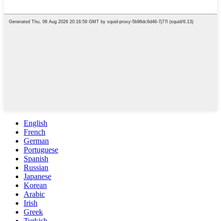
English
French
German
Portuguese
Spanish
Russian
Japanese
Korean
Arabic
Irish
Greek
Turkish