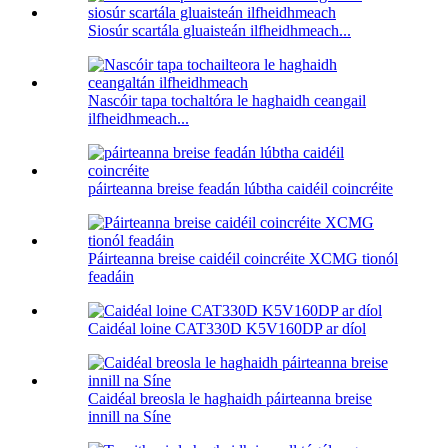
Siosúr scartála gluaisteán ilfheidhmeach...
Nascóir tapa tochaltóra le haghaidh ceangail
ilfheidhmeach...
páirteanna breise feadán lúbtha caidéil coincréite
Páirteanna breise caidéil coincréite XCMG tionól
feadáin
Caidéal loine CAT330D K5V160DP ar díol
Caidéal breosla le haghaidh páirteanna breise
innill na Síne