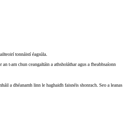
lteoirí tonnáistí éagsúla.
ór an t-am chun ceangaltáin a athsholáthar agus a fheabhsaíonn
agmháil a dhéanamh linn le haghaidh faisnéis shonrach. Seo a leanas