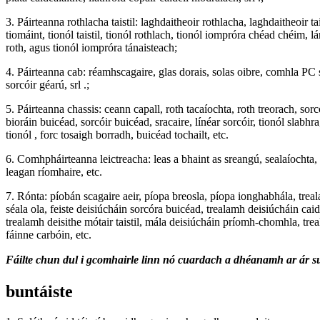
3. Páirteanna rothlacha taistil: laghdaitheoir rothlacha, laghdaitheoir ta
tiomáint, tionól taistil, tionól rothlach, tionól iompróra chéad chéim, l
roth, agus tionól iompróra tánaisteach;
4. Páirteanna cab: réamhscagaire, glas dorais, solas oibre, comhla PC s
sorcóir géarú, srl .;
5. Páirteanna chassis: ceann capall, roth tacaíochta, roth treorach, sorc
bioráin buicéad, sorcóir buicéad, sracaire, línéar sorcóir, tionól slabhr
tionól , forc tosaigh borradh, buicéad tochailt, etc.
6. Comhpháirteanna leictreacha: leas a bhaint as sreangú, sealaíochta,
leagan ríomhaire, etc.
7. Rónta: píobán scagaire aeir, píopa breosla, píopa ionghabhála, tre
séala ola, feiste deisiúcháin sorcóra buicéad, trealamh deisiúcháin cai
trealamh deisithe mótair taistil, mála deisiúcháin príomh-chomhla, tr
fáinne carbóin, etc.
Fáilte chun dul i gcomhairle linn nó cuardach a dhéanamh ar ár s
buntáiste