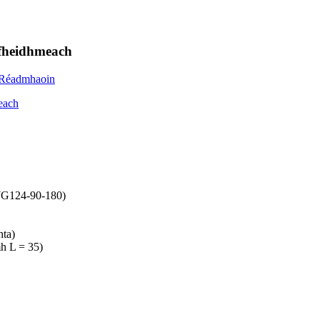
lfheidhmeach
WG124-90-180)
ta)
h L = 35)