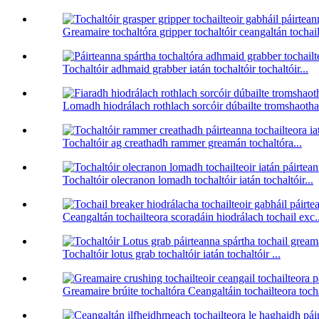
Greamaire tochaltóra gripper tochaltóir ceangaltán tochail
Tochaltóir adhmaid grabber iatán tochaltóir tochaltóir...
Lomadh hiodrálach rothlach sorcóir dúbailte tromshaothai
Tochaltóir ag creathadh rammer greamán tochaltóra...
Tochaltóir olecranon lomadh tochaltóir iatán tochaltóir...
Ceangaltán tochailteora scoradáin hiodrálach tochail exc..
Tochaltóir lotus grab tochaltóir iatán tochaltóir ...
Greamaire brúite tochaltóra Ceangaltáin tochailteora tocha