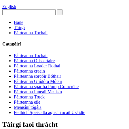
English
Baile
Táirgí
Páirteanna Tochail
Catagóirí
Páirteanna Tochail
Páirteanna Ollscartaire
Páirteanna Loader Rothaí
Páirteanna craein
Páirteanna sorcóir Bóthair
Páirteanna Grádóra Mótair
Páirteanna spártha Pump Coincréite
Páirteanna Inneall Meaisín
Páirteanna Truck
Páirteanna eile
Meaisíní tógála
Feithiclí Speisialta agus Trucail Úsáidte
Táirgí faoi thrácht