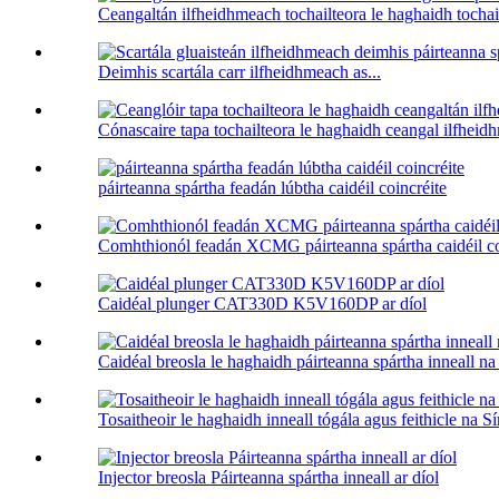
Ceangaltán ilfheidhmeach tochailteora le haghaidh tochailt
Deimhis scartála carr ilfheidhmeach as...
Cónascaire tapa tochailteora le haghaidh ceangal ilfheid
páirteanna spártha feadán lúbtha caidéil coincréite
Comhthionól feadán XCMG páirteanna spártha caidéil co
Caidéal plunger CAT330D K5V160DP ar díol
Caidéal breosla le haghaidh páirteanna spártha inneall na
Tosaitheoir le haghaidh inneall tógála agus feithicle na S
Injector breosla Páirteanna spártha inneall ar díol