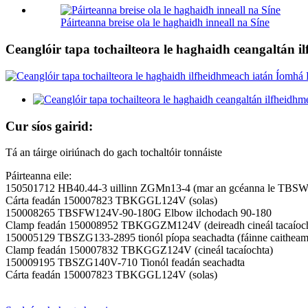
Páirteanna breise ola le haghaidh inneall na Síne
Ceanglóir tapa tochailteora le haghaidh ceangaltán i
Cur síos gairid:
Tá an táirge oiriúnach do gach tochaltóir tonnáiste
Páirteanna eile:
150501712 HB40.44-3 uillinn ZGMn13-4 (mar an gcéanna le TBS
Cárta feadán 150007823 TBKGGL124V (solas)
150008265 TBSFW124V-90-180G Elbow ilchodach 90-180
Clamp feadán 150008952 TBKGGZM124V (deireadh cineál tacaíoch
150005129 TBSZG133-2895 tionól píopa seachadta (fáinne caitheam
Clamp feadán 150007832 TBKGGZ124V (cineál tacaíochta)
150009195 TBSZG140V-710 Tionól feadán seachadta
Cárta feadán 150007823 TBKGGL124V (solas)