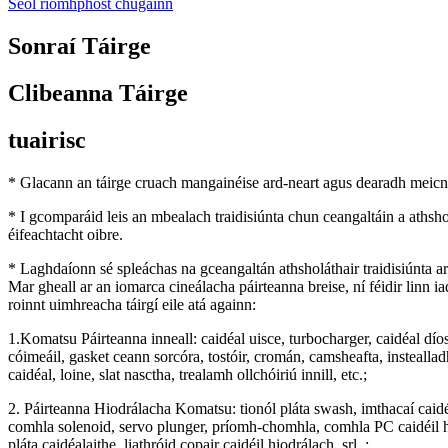
Seol ríomhphost chugainn
Sonraí Táirge
Clibeanna Táirge
tuairisc
* Glacann an táirge cruach mangainéise ard-neart agus dearadh meicniúi
* I gcomparáid leis an mbealach traidisiúnta chun ceangaltáin a athsh
éifeachtacht oibre.
* Laghdaíonn sé spleáchas na gceangaltán athsholáthair traidisiúnta a
Mar gheall ar an iomarca cineálacha páirteanna breise, ní féidir linn 
roinnt uimhreacha táirgí eile atá againn:
1.Komatsu Páirteanna inneall: caidéal uisce, turbocharger, caidéal díosa
cóimeáil, gasket ceann sorcóra, tostóir, cromán, camsheafta, instealla
caidéal, loine, slat nasctha, trealamh ollchóiriú innill, etc.;
2. Páirteanna Hiodrálacha Komatsu: tionól pláta swash, imthacaí caidéi
comhla solenoid, servo plunger, príomh-chomhla, comhla PC caidéil hi
pláta caidéalaithe, liathróid copair caidéil hiodrálach, srl .;