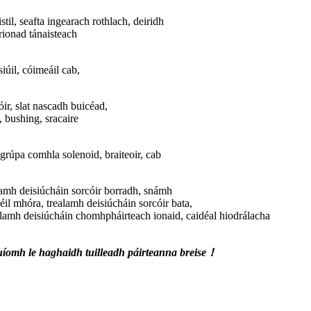
istil, seafta ingearach rothlach, deiridh
árionad tánaisteach
iúil, cóimeáil cab,
óir, slat nascadh buicéad,
a, bushing, sracaire
 grúpa comhla solenoid, braiteoir, cab
alamh deisiúcháin sorcóir borradh, snámh
déil mhóra, trealamh deisiúcháin sorcóir bata,
ealamh deisiúcháin chomhpháirteach ionaid, caidéal hiodrálacha
uíomh le haghaidh tuilleadh páirteanna breise！