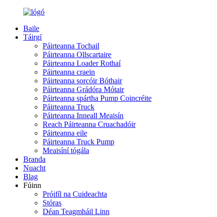
Baile
Táirgí
Páirteanna Tochail
Páirteanna Ollscartaire
Páirteanna Loader Rothaí
Páirteanna craein
Páirteanna sorcóir Bóthair
Páirteanna Grádóra Mótair
Páirteanna spártha Pump Coincréite
Páirteanna Truck
Páirteanna Inneall Meaisín
Reach Páirteanna Cruachadóir
Páirteanna eile
Páirteanna Truck Pump
Meaisíní tógála
Branda
Nuacht
Blag
Fúinn
Próifíl na Cuideachta
Stóras
Déan Teagmháil Linn