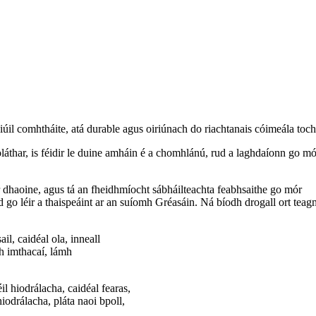
l comhtháite, atá durable agus oiriúnach do riachtanais cóimeála tochai
oláthar, is féidir le duine amháin é a chomhlánú, rud a laghdaíonn go m
r dhaoine, agus tá an fheidhmíocht sábháilteachta feabhsaithe go mór
iad go léir a thaispeáint ar an suíomh Gréasáin. Ná bíodh drogall ort te
il, caidéal ola, inneall
dh imthacaí, lámh
l hiodrálacha, caidéal fearas,
odrálacha, pláta naoi bpoll,