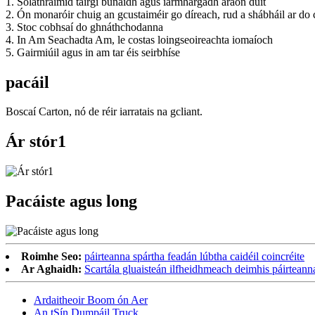
1. Soláthraímid táirgí bunaidh agus iarmhargadh araon duit
2. Ón monaróir chuig an gcustaiméir go díreach, rud a shábháil ar do 
3. Stoc cobhsaí do ghnáthchodanna
4. In Am Seachadta Am, le costas loingseoireachta iomaíoch
5. Gairmiúil agus in am tar éis seirbhíse
pacáil
Boscaí Carton, nó de réir iarratais na gcliant.
Ár stór1
Pacáiste agus long
Roimhe Seo:
páirteanna spártha feadán lúbtha caidéil coincréite
Ar Aghaidh:
Scartála gluaisteán ilfheidhmeach deimhis páirteanna
Ardaitheoir Boom ón Aer
An tSín Dumpáil Truck