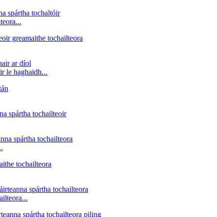
teora...
r le haghaidh...
.
ilteora...