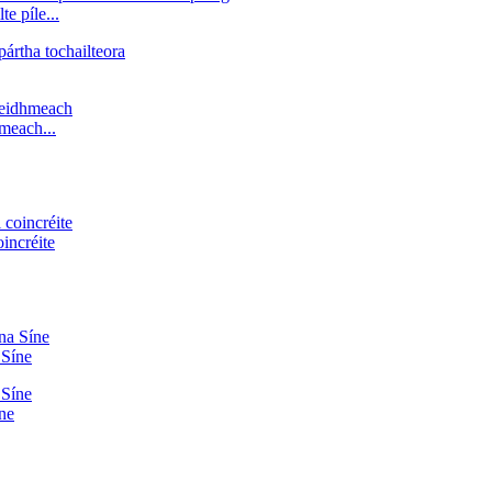
e píle...
hmeach...
incréite
 Síne
íne