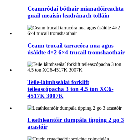
Ceannródaí bóthair mianadóireachta
guail meaisín leadránach tolláin
Ceann trucail tarracóra nua agus
úsáidte 4×2 6×4 trucail tromshaothair
Teile-láimhseálaí forklift
teileascópacha 3 ton 4.5 ton XC6-
4517K 3007K
Leathleantóir dumpála tipping 2 go 3
acastóir