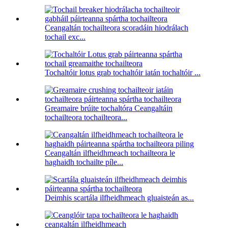
Ceangaltán tochailteora scoradáin hiodrálach
tochail exc...
Tochaltóir lotus grab tochaltóir iatán tochaltóir ...
Greamaire brúite tochaltóra Ceangaltáin
tochailteora tochailteora...
Ceangaltán ilfheidhmeach tochailteora le
haghaidh tochailte píle...
Deimhis scartála ilfheidhmeach gluaisteán as...