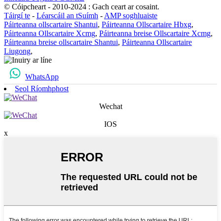
© Cóipcheart - 2010-2024 : Gach ceart ar cosaint.
Táirgí te
-
Léarscáil an tSuímh
-
AMP soghluaiste
Páirteanna ollscartaire Shantui
,
Páirteanna Ollscartaire Hbxg
,
Páirteanna Ollscartaire Xcmg
,
Páirteanna breise Ollscartaire Xcmg
,
Páirteanna breise ollscartaire Shantui
,
Páirteanna Ollscartaire
Liugong
,
WhatsApp
Seol Ríomhphost
Wechat
IOS
x