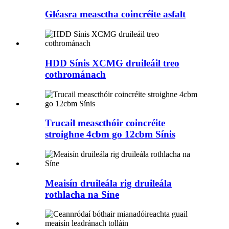
Gléasra measctha coincréite asfalt
HDD Sínis XCMG druileáil treo
cothrománach
Trucail meascthóir coincréite
stroighne 4cbm go 12cbm Sínis
Meaisín druileála rig druileála
rothlacha na Síne