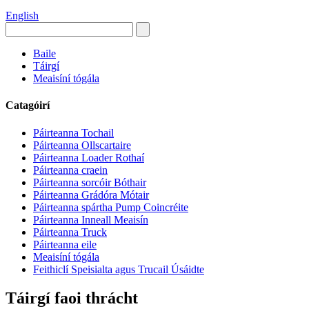
English
Baile
Táirgí
Meaisíní tógála
Catagóirí
Páirteanna Tochail
Páirteanna Ollscartaire
Páirteanna Loader Rothaí
Páirteanna craein
Páirteanna sorcóir Bóthair
Páirteanna Grádóra Mótair
Páirteanna spártha Pump Coincréite
Páirteanna Inneall Meaisín
Páirteanna Truck
Páirteanna eile
Meaisíní tógála
Feithiclí Speisialta agus Trucail Úsáidte
Táirgí faoi thrácht