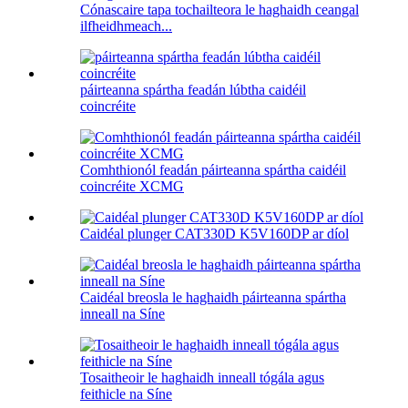
Cónascaire tapa tochailteora le haghaidh ceangal
ilfheidhmeach...
páirteanna spártha feadán lúbtha caidéil
coincréite
Comhthionól feadán páirteanna spártha caidéil
coincréite XCMG
Caidéal plunger CAT330D K5V160DP ar díol
Caidéal breosla le haghaidh páirteanna spártha
inneall na Síne
Tosaitheoir le haghaidh inneall tógála agus
feithicle na Síne