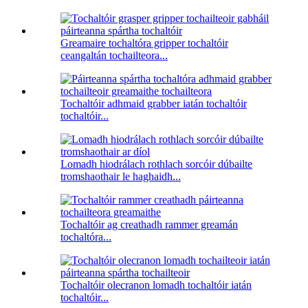
Greamaire tochaltóra gripper tochaltóir
ceangaltán tochailteora...
Tochaltóir adhmaid grabber iatán tochaltóir
tochaltóir...
Lomadh hiodrálach rothlach sorcóir dúbailte
tromshaothair le haghaidh...
Tochaltóir ag creathadh rammer greamán
tochaltóra...
Tochaltóir olecranon lomadh tochaltóir iatán
tochaltóir...