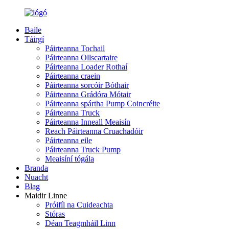
Baile
Táirgí
Páirteanna Tochail
Páirteanna Ollscartaire
Páirteanna Loader Rothaí
Páirteanna craein
Páirteanna sorcóir Bóthair
Páirteanna Grádóra Mótair
Páirteanna spártha Pump Coincréite
Páirteanna Truck
Páirteanna Inneall Meaisín
Reach Páirteanna Cruachadóir
Páirteanna eile
Páirteanna Truck Pump
Meaisíní tógála
Branda
Nuacht
Blag
Maidir Linne
Próifíl na Cuideachta
Stóras
Déan Teagmháil Linn