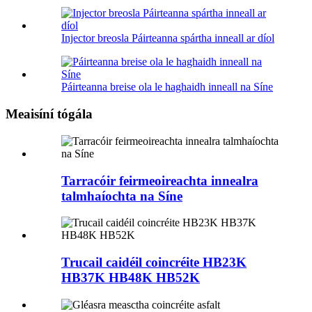
Injector breosla Páirteanna spártha inneall ar díol
Páirteanna breise ola le haghaidh inneall na Síne
Meaisíní tógála
Tarracóir feirmeoireachta innealra
talmhaíochta na Síne
Trucail caidéil coincréite HB23K
HB37K HB48K HB52K