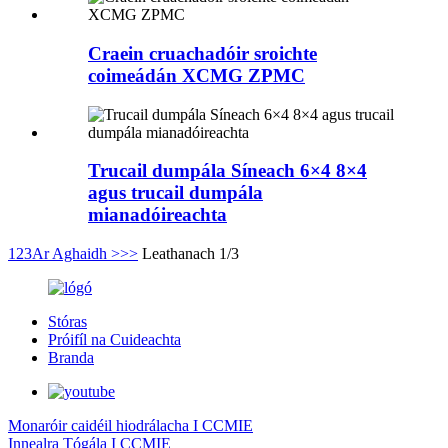
Craein cruachadóir sroichte
coimeádán XCMG ZPMC
Trucail dumpála Síneach 6×4 8×4
agus trucail dumpála
mianadóireachta
1
2
3
Ar Aghaidh >
>>
Leathanach 1/3
Stóras
Próifíl na Cuideachta
Branda
Monaróir caidéil hiodrálacha I CCMIE
Innealra Tógála I CCMIE