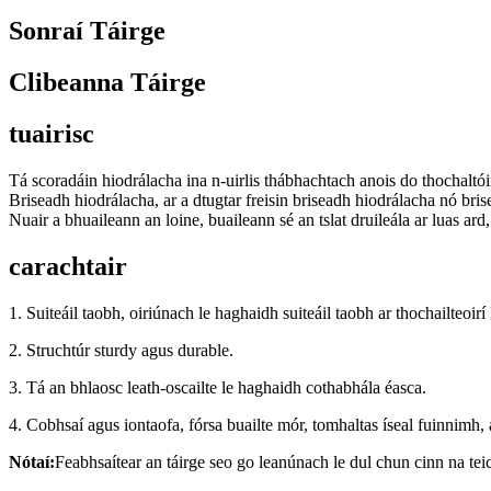
Sonraí Táirge
Clibeanna Táirge
tuairisc
Tá scoradáin hiodrálacha ina n-uirlis thábhachtach anois do thochaltóirí
Briseadh hiodrálacha, ar a dtugtar freisin briseadh hiodrálacha nó br
Nuair a bhuaileann an loine, buaileann sé an tslat druileála ar luas ard,
carachtair
1. Suiteáil taobh, oiriúnach le haghaidh suiteáil taobh ar thochailteoirí
2. Struchtúr sturdy agus durable.
3. Tá an bhlaosc leath-oscailte le haghaidh cothabhála éasca.
4. Cobhsaí agus iontaofa, fórsa buailte mór, tomhaltas íseal fuinnimh, 
Nótaí:
Feabhsaítear an táirge seo go leanúnach le dul chun cinn na teicn