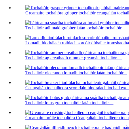
Greamaire tochaltóra gripper tochaltóir ceangaltán tochail
Tochaltóir adhmaid grabber iatán tochaltóir tochaltóir...
Lomadh hiodrálach rothlach sorcóir dúbailte tromshaothai
Tochaltóir ag creathadh rammer greamán tochaltóra...
Tochaltóir olecranon lomadh tochaltóir iatán tochaltóir...
Ceangaltán tochailteora scoradáin hiodrálach tochail exc..
Tochaltóir lotus grab tochaltóir iatán tochaltóir ...
Greamaire brúite tochaltóra Ceangaltáin tochailteora tocha