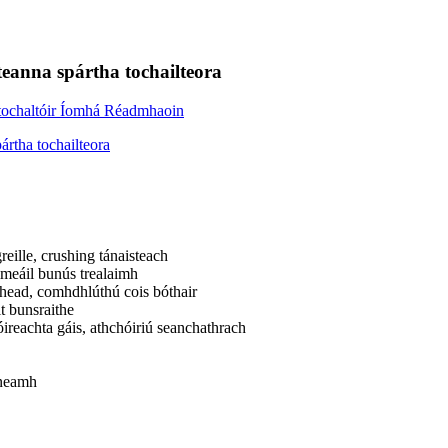
teanna spártha tochailteora
reille, crushing tánaisteach
óimeáil bunús trealaimh
oichead, comhdhlúthú cois bóthair
t bunsraithe
tóireachta gáis, athchóiriú seanchathrach
ineamh