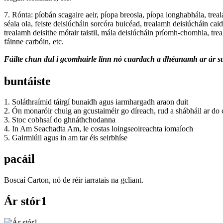
7. Rónta: píobán scagaire aeir, píopa breosla, píopa ionghabhála, tre
séala ola, feiste deisiúcháin sorcóra buicéad, trealamh deisiúcháin cai
trealamh deisithe mótair taistil, mála deisiúcháin príomh-chomhla, tr
fáinne carbóin, etc.
Fáilte chun dul i gcomhairle linn nó cuardach a dhéanamh ar ár s
buntáiste
1. Soláthraímid táirgí bunaidh agus iarmhargadh araon duit
2. Ón monaróir chuig an gcustaiméir go díreach, rud a shábháil ar do 
3. Stoc cobhsaí do ghnáthchodanna
4. In Am Seachadta Am, le costas loingseoireachta iomaíoch
5. Gairmiúil agus in am tar éis seirbhíse
pacáil
Boscaí Carton, nó de réir iarratais na gcliant.
Ár stór1