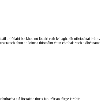
eáil ar lódairí backhoe nó lódairí roth le haghaidh oibríochtaí brúite.
hidreastatach chun an loine a thiomáint chun cómhalartach a dhéanamh.
túracha atá liostaithe thuas faoi réir an táirge iarbhír.