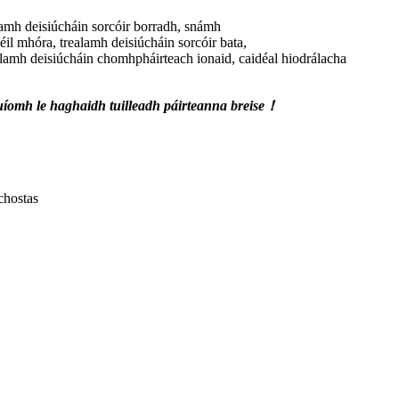
alamh deisiúcháin sorcóir borradh, snámh
déil mhóra, trealamh deisiúcháin sorcóir bata,
ealamh deisiúcháin chomhpháirteach ionaid, caidéal hiodrálacha
uíomh le haghaidh tuilleadh páirteanna breise！
chostas