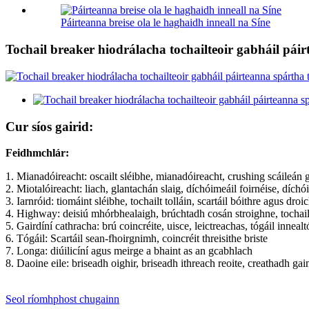
Páirteanna breise ola le haghaidh inneall na Síne
Tochail breaker hiodrálacha tochailteoir gabháil páir
Cur síos gairid:
Feidhmchlár:
1. Mianadóireacht: oscailt sléibhe, mianadóireacht, crushing scáileán g
2. Miotalóireacht: liach, glantachán slaig, díchóimeáil foirnéise, dích
3. Iarnróid: tiomáint sléibhe, tochailt tolláin, scartáil bóithre agus dr
4. Highway: deisiú mhórbhealaigh, brúchtadh cosán stroighne, tochail
5. Gairdíní cathracha: brú coincréite, uisce, leictreachas, tógáil inneal
6. Tógáil: Scartáil sean-fhoirgnimh, coincréit threisithe briste
7. Longa: diúilicíní agus meirge a bhaint as an gcabhlach
8. Daoine eile: briseadh oighir, briseadh ithreach reoite, creathadh ga
Seol ríomhphost chugainn