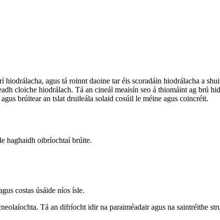
 hiodrálacha, agus tá roinnt daoine tar éis scoradáin hiodrálacha a shuit
iseadh cloiche hiodrálach. Tá an cineál meaisín seo á thiomáint ag brú 
 agus brúitear an tslat druileála solaid cosúil le méine agus coincréit.
 le haghaidh oibríochtaí brúite.
agus costas úsáide níos ísle.
eolaíochta. Tá an difríocht idir na paraiméadair agus na saintréithe struch