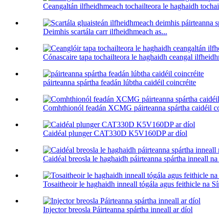
Ceangaltán ilfheidhmeach tochailteora le haghaidh tochailt
Deimhis scartála carr ilfheidhmeach as...
Cónascaire tapa tochailteora le haghaidh ceangal ilfheid
páirteanna spártha feadán lúbtha caidéil coincréite
Comhthionól feadán XCMG páirteanna spártha caidéil co
Caidéal plunger CAT330D K5V160DP ar díol
Caidéal breosla le haghaidh páirteanna spártha inneall na
Tosaitheoir le haghaidh inneall tógála agus feithicle na S
Injector breosla Páirteanna spártha inneall ar díol