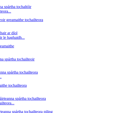
teora...
r le haghaidh...
.
ilteora...