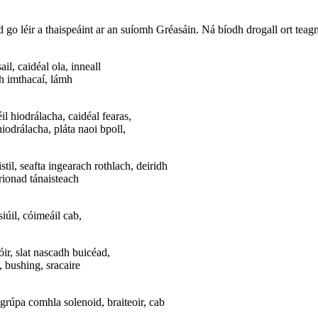
iad go léir a thaispeáint ar an suíomh Gréasáin. Ná bíodh drogall ort te
il, caidéal ola, inneall
dh imthacaí, lámh
l hiodrálacha, caidéal fearas,
odrálacha, pláta naoi bpoll,
istil, seafta ingearach rothlach, deiridh
árionad tánaisteach
iúil, cóimeáil cab,
óir, slat nascadh buicéad,
a, bushing, sracaire
 grúpa comhla solenoid, braiteoir, cab