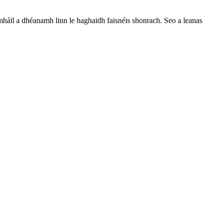
agmháil a dhéanamh linn le haghaidh faisnéis shonrach. Seo a leanas