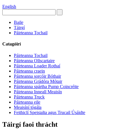
English
Baile
Táirgí
Páirteanna Tochail
Catagóirí
Páirteanna Tochail
Páirteanna Ollscartaire
Páirteanna Loader Rothaí
Páirteanna craein
Páirteanna sorcóir Bóthair
Páirteanna Grádóra Mótair
Páirteanna spártha Pump Coincréite
Páirteanna Inneall Meaisín
Páirteanna Truck
Páirteanna eile
Meaisíní tógála
Feithiclí Speisialta agus Trucail Úsáidte
Táirgí faoi thrácht