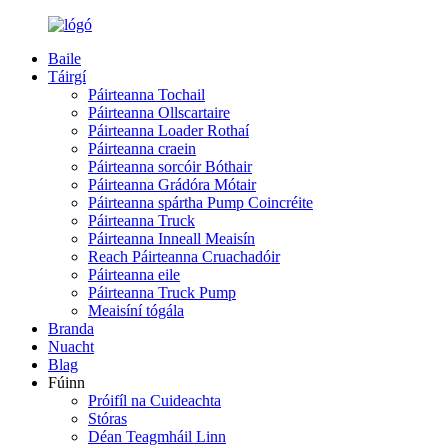
Baile
Táirgí
Páirteanna Tochail
Páirteanna Ollscartaire
Páirteanna Loader Rothaí
Páirteanna craein
Páirteanna sorcóir Bóthair
Páirteanna Grádóra Mótair
Páirteanna spártha Pump Coincréite
Páirteanna Truck
Páirteanna Inneall Meaisín
Reach Páirteanna Cruachadóir
Páirteanna eile
Páirteanna Truck Pump
Meaisíní tógála
Branda
Nuacht
Blag
Fúinn
Próifíl na Cuideachta
Stóras
Déan Teagmháil Linn