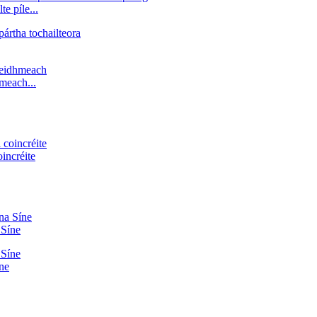
e píle...
hmeach...
incréite
 Síne
íne