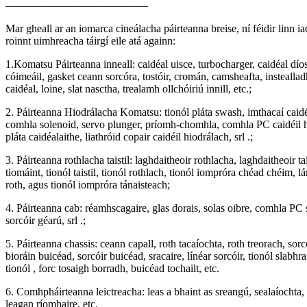
—————————————
Mar gheall ar an iomarca cineálacha páirteanna breise, ní féidir linn 
roinnt uimhreacha táirgí eile atá againn:
1.Komatsu Páirteanna inneall: caidéal uisce, turbocharger, caidéal díosa
cóimeáil, gasket ceann sorcóra, tostóir, cromán, camsheafta, instealla
caidéal, loine, slat nasctha, trealamh ollchóiriú innill, etc.;
2. Páirteanna Hiodrálacha Komatsu: tionól pláta swash, imthacaí caidéi
comhla solenoid, servo plunger, príomh-chomhla, comhla PC caidéil hi
pláta caidéalaithe, liathróid copair caidéil hiodrálach, srl .;
3. Páirteanna rothlacha taistil: laghdaitheoir rothlacha, laghdaitheoir ta
tiomáint, tionól taistil, tionól rothlach, tionól iompróra chéad chéim, l
roth, agus tionól iompróra tánaisteach;
4. Páirteanna cab: réamhscagaire, glas dorais, solas oibre, comhla PC s
sorcóir géarú, srl .;
5. Páirteanna chassis: ceann capall, roth tacaíochta, roth treorach, sorc
bioráin buicéad, sorcóir buicéad, sracaire, línéar sorcóir, tionól slabhr
tionól , forc tosaigh borradh, buicéad tochailt, etc.
6. Comhpháirteanna leictreacha: leas a bhaint as sreangú, sealaíochta,
leagan ríomhaire, etc.