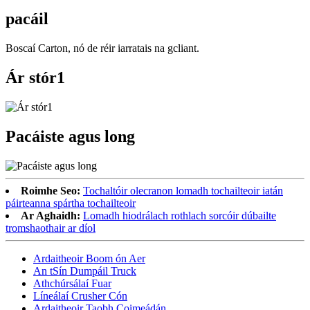
pacáil
Boscaí Carton, nó de réir iarratais na gcliant.
Ár stór1
Pacáiste agus long
Roimhe Seo:
Tochaltóir olecranon lomadh tochailteoir iatán
páirteanna spártha tochailteoir
Ar Aghaidh:
Lomadh hiodrálach rothlach sorcóir dúbailte
tromshaothair ar díol
Ardaitheoir Boom ón Aer
An tSín Dumpáil Truck
Athchúrsálaí Fuar
Líneálaí Crusher Cón
Ardaitheoir Taobh Coimeádán