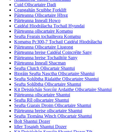
Cuid Ollscartaire Dadi
Ceangaltán Scuibhe Forklift
Páirteanna Ollscartaire Hbxg
Páirteanna Inneall Howo
Caidéal Hiodrálacha Tochail Hyundai
Páirteanna ollscartaire Komatsu
Seafta Fearais tochailteora Komatsu
Komatsu Pc300-7 Tochail Caidéal Hiodrálacha
Páirteanna Ollscartaire Liugong
Páirteanna breise Caidéal Coincréite Sany
Páirteanna breise Tochailtóir Sany
Páirteanna Inneall Shacman
Seafta Clutch Ollscartair Shantui
Bioráin Seafta Nasctha Ollscartaire Shantui
Seafta Solúbtha Rialaithe Ollscartaire Shantui
Seafta Solúbtha Ollscartaire Shantui
Kit Deisiúchán Sorcóir Ardaithe Ollscartaire Shantui
Páirteanna ollscartaire Shantui
Seafta Ríl ollscartaire Shantui
Seafta Giarais Droim Ollscartaire Shantui
Páirteanna breise ollscartaire Shantui
Seafta Tiomána Winch Ollscartair Shantui
Bolt Shantui Dozer
Idler Tosaigh Shantui Dozer
Kit Deisiúchán Sorcóir Shantui Dozer Tilt