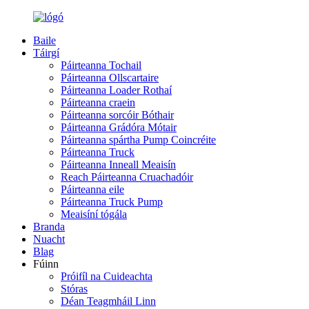
Baile
Táirgí
Páirteanna Tochail
Páirteanna Ollscartaire
Páirteanna Loader Rothaí
Páirteanna craein
Páirteanna sorcóir Bóthair
Páirteanna Grádóra Mótair
Páirteanna spártha Pump Coincréite
Páirteanna Truck
Páirteanna Inneall Meaisín
Reach Páirteanna Cruachadóir
Páirteanna eile
Páirteanna Truck Pump
Meaisíní tógála
Branda
Nuacht
Blag
Fúinn
Próifíl na Cuideachta
Stóras
Déan Teagmháil Linn