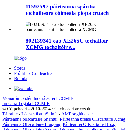
11592597 páirteanna spártha
tochailteora cóimeála píopa cruach
802139341 cab XE265C tochaltóir
XCMG tochaltóir s...
Stóras
Próifíl na Cuideachta
Branda
Monaróir caidéil hiodrálacha I CCMIE
Innealra Tógála I CCMIE
© Cóipcheart - 2010-2024 : Gach ceart ar cosaint.
Táirgí te
-
Léarscáil an tSuímh
-
AMP soghluaiste
Páirteanna ollscartaire Shantui
,
Páirteanna breise Ollscartaire Xcmg
,
Páirteanna Ollscartaire Liugong
,
Páirteanna Ollscartaire Hbxg
,
Páirteanna Ollscartaire Xcmg
,
Páirteanna breise ollscartaire Shantui
,