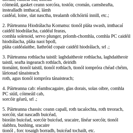
cóimeáil, gasket ceann sorcóra, tostóir, cromán, camsheafta,
instealladh imthacaí, lámh
caidéal, loine, slat nasctha, trealamh ollchóiriú innill, etc.;
2. Páirteanna Hiodrálacha Komatsu: tionól pláta swash, imthacaí
caidéil hiodrálacha, caidéal fearas,
comhla solenoid, servo plunger, príomh-chomhla, comhla PC caidéil
hiodrálacha, pláta naoi bpoll,
pláta caidéalaithe, liathróid copair caidéil hiodrálach, srl .;
3. Páirteanna rothlacha taistil: laghdaitheoir rothlacha, laghdaitheoir
taistil, seafta ingearach rothlach, deiridh
tiomáint, tionól taistil, tionól rothlach, tionól iompróra chéad chéim,
lárionad tánaisteach
roth, agus tionól iompróra tánaisteach;
4. Páirteanna cab: réamhscagaire, glas dorais, solas oibre, comhla
PC siúil, cóimeáil cab,
sorcóir géarú, srl .;
5. Páirteanna chassis: ceann capall, roth tacaíochta, roth treorach,
sorcóir, slat nascadh buicéad,
bioráin buicéad, sorcóir buicéad, sracaire, línéar sorcóir, tionól
slabhra, bushing, sracaire
tionól , forc tosaigh borradh, buicéad tochailt, etc.