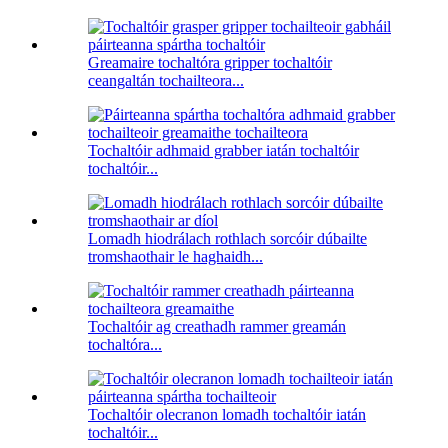
Greamaire tochaltóra gripper tochaltóir
ceangaltán tochailteora...
Tochaltóir adhmaid grabber iatán tochaltóir
tochaltóir...
Lomadh hiodrálach rothlach sorcóir dúbailte
tromshaothair le haghaidh...
Tochaltóir ag creathadh rammer greamán
tochaltóra...
Tochaltóir olecranon lomadh tochaltóir iatán
tochaltóir...