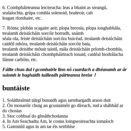
6. Comhpháirteanna leictreacha: leas a bhaint as sreangú,
sealaíochta, grúpa comhla solenoid, braiteoir, cab
leagan ríomhaire, etc.
7. Rónta: píobán scagaire aeir, píopa breosla, píopa ionghabhála,
trealamh deisiúcháin sorcóir borradh, snámh
séala ola, feiste deisiúcháin sorcóra buicéad, trealamh deisiúcháin
caidéil mhóra, trealamh deisiúcháin sorcóir bata,
trealamh deisithe mótair taistil, mála deisiúcháin príomh-chomhla,
trealamh deisiúcháin chomhpháirteach ionaid, caidéal hiodrálacha
fáinne carbóin, etc.
Fáilte chun dul i gcomhairle linn nó cuardach a dhéanamh ar ár
suíomh le haghaidh tuilleadh páirteanna breise！
buntáiste
1. Soláthraímid táirgí bunaidh agus iarmhargadh araon duit
2. Ón monaróir chuig an gcustaiméir go díreach, rud a shábháil ar
do chostas
3. Stoc cobhsaí do ghnáthchodanna
4. In Am Seachadta Am, le costas loingseoireachta iomaíoch
5. Gairmiúil agus in am tar éis seirbhíse