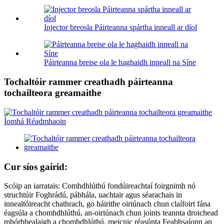
Injector breosla Páirteanna spártha inneall ar díol
Páirteanna breise ola le haghaidh inneall na Síne
Tochaltóir rammer creathadh páirteanna
tochailteora greamaithe
Cur síos gairid:
Scóip an iarratais: Comhdhlúthú fondúireachtaí foirgnimh nó
struchtúir Foghrádú, pábhála, uachtair agus séarachais in
innealtóireacht chathrach, go háirithe oiriúnach chun claífoirt fána
éagsúla a chomhdhlúthú, an-oiriúnach chun joints teannta droichead
mhórbhealaigh a chomhdhlúthú, meicnic réasúnta Feabhsaíonn an