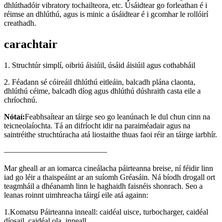
dhlúthadóir vibratory tochailteora, etc. Úsáidtear go forleathan é i
réimse an dhlúthú, agus is minic a úsáidtear é i gcomhar le rollóirí
creathadh.
carachtair
1. Struchtúr simplí, oibriú áisiúil, úsáid áisiúil agus cothabháil
2. Féadann sé cóireáil dhlúthú eitleáin, balcadh plána claonta,
dhlúthú céime, balcadh díog agus dhlúthú dúshraith casta eile a
chríochnú.
Nótaí:
Feabhsaítear an táirge seo go leanúnach le dul chun cinn na
teicneolaíochta. Tá an difríocht idir na paraiméadair agus na
saintréithe struchtúracha atá liostaithe thuas faoi réir an táirge iarbhír.
—————————————
Mar gheall ar an iomarca cineálacha páirteanna breise, ní féidir linn
iad go léir a thaispeáint ar an suíomh Gréasáin. Ná bíodh drogall ort
teagmháil a dhéanamh linn le haghaidh faisnéis shonrach. Seo a
leanas roinnt uimhreacha táirgí eile atá againn:
1.Komatsu Páirteanna inneall: caidéal uisce, turbocharger, caidéal
díosail, caidéal ola, inneall