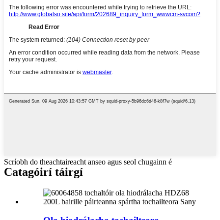
Scríobh do theachtaireacht anseo agus seol chugainn é
Catagóirí táirgí