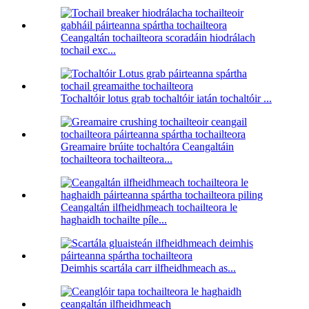
Ceangaltán tochailteora scoradáin hiodrálach
tochail exc...
Tochaltóir lotus grab tochaltóir iatán tochaltóir ...
Greamaire brúite tochaltóra Ceangaltáin
tochailteora tochailteora...
Ceangaltán ilfheidhmeach tochailteora le
haghaidh tochailte píle...
Deimhis scartála carr ilfheidhmeach as...