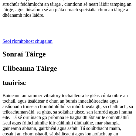
struchtúr feidhmíocht an táirge , cinntíonn sé neart láidir tamping an
táirge, agus tiúsaíonn sé an pláta cruach speisialta chun an táirge a
dhéanamh níos láidre.
Seol ríomhphost chugainn
Sonraí Táirge
Clibeanna Táirge
tuairisc
Baineann an rammer vibratory tochailteora le gléas cúnta oibre an
tochail, agus úsáidtear é chun an bunús innealtóireachta agus
aislíonadh trinse a chomhdhlúthú sa mhórbhealaigh, sa chathrach, sa
teileachumarsáid, sa ghás, sa soláthar uisce, san iarnród agus i ranna
eile. Tá sé oiriúnach go príomha le haghaidh ábhair le comhtháthú
íseal agus frithchuimilte idir cáithníní dlúthaithe, mar shampla
gaineamh abhann, gairbhéal agus asfalt. Tá solúbthacht maith,
cosaint an chomhshaoil, sábháilteacht agus iontaofacht ag an