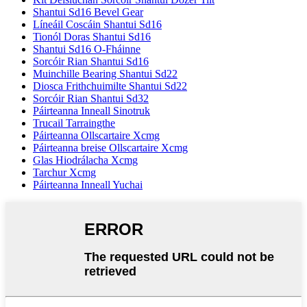
Shantui Sd16 Bevel Gear
Líneáil Coscáin Shantui Sd16
Tionól Doras Shantui Sd16
Shantui Sd16 O-Fháinne
Sorcóir Rian Shantui Sd16
Muinchille Bearing Shantui Sd22
Diosca Frithchuimilte Shantui Sd22
Sorcóir Rian Shantui Sd32
Páirteanna Inneall Sinotruk
Trucail Tarraingthe
Páirteanna Ollscartaire Xcmg
Páirteanna breise Ollscartaire Xcmg
Glas Hiodrálacha Xcmg
Tarchur Xcmg
Páirteanna Inneall Yuchai