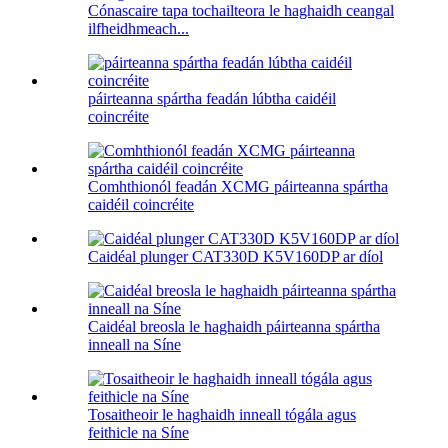
Cónascaire tapa tochailteora le haghaidh ceangal
ilfheidhmeach...
páirteanna spártha feadán lúbtha caidéil
coincréite
Comhthionól feadán XCMG páirteanna spártha
caidéil coincréite
Caidéal plunger CAT330D K5V160DP ar díol
Caidéal breosla le haghaidh páirteanna spártha
inneall na Síne
Tosaitheoir le haghaidh inneall tógála agus
feithicle na Síne