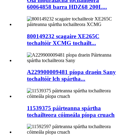
Ola hiodrálacha tochailteora
60064858 barra HDZ68 200L...
800149232 scagaire XE265C
tochaltóir XCMG tochailt...
A229900009481 píopa draein Sany
tochaltóir lch spártha...
11539375 páirteanna spártha
tochailteora cóimeála píopa cruach