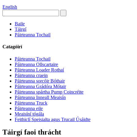
English
Baile
Táirgí
Páirteanna Tochail
Catagóirí
Páirteanna Tochail
Páirteanna Ollscartaire
Páirteanna Loader Rothaí
Páirteanna craein
Páirteanna sorcóir Bóthair
Páirteanna Grádóra Mótair
Páirteanna spártha Pump Coincréite
Páirteanna Inneall Meaisín
Páirteanna Truck
Páirteanna eile
Meaisíní tógála
Feithiclí Speisialta agus Trucail Úsáidte
Táirgí faoi thrácht