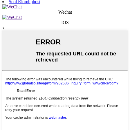
Seol Ríomhphost
Wechat
IOS
x