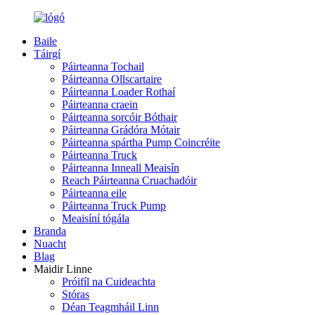
Baile
Táirgí
Páirteanna Tochail
Páirteanna Ollscartaire
Páirteanna Loader Rothaí
Páirteanna craein
Páirteanna sorcóir Bóthair
Páirteanna Grádóra Mótair
Páirteanna spártha Pump Coincréite
Páirteanna Truck
Páirteanna Inneall Meaisín
Reach Páirteanna Cruachadóir
Páirteanna eile
Páirteanna Truck Pump
Meaisíní tógála
Branda
Nuacht
Blag
Maidir Linne
Próifíl na Cuideachta
Stóras
Déan Teagmháil Linn