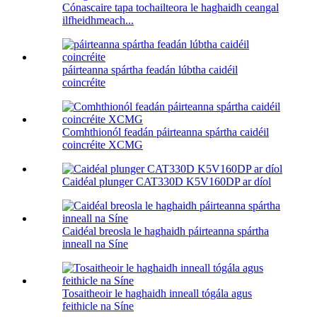
Cónascaire tapa tochailteora le haghaidh ceangal
ilfheidhmeach...
páirteanna spártha feadán lúbtha caidéil
coincréite
Comhthionól feadán páirteanna spártha caidéil
coincréite XCMG
Caidéal plunger CAT330D K5V160DP ar díol
Caidéal breosla le haghaidh páirteanna spártha
inneall na Síne
Tosaitheoir le haghaidh inneall tógála agus
feithicle na Síne