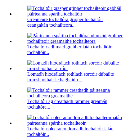
Greamaire tochaltóra gripper tochaltóir
ceangaltán tochailteora...
Tochaltóir adhmaid grabber iatán tochaltóir
tochaltóir...
Lomadh hiodrálach rothlach sorcóir dúbailte
tromshaothair le haghaidh...
Tochaltóir ag creathadh rammer greamán
tochaltóra...
Tochaltóir olecranon lomadh tochaltóir iatán
tochaltóir...