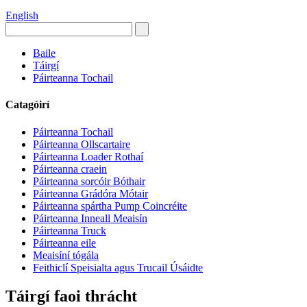
English
Baile
Táirgí
Páirteanna Tochail
Catagóirí
Páirteanna Tochail
Páirteanna Ollscartaire
Páirteanna Loader Rothaí
Páirteanna craein
Páirteanna sorcóir Bóthair
Páirteanna Grádóra Mótair
Páirteanna spártha Pump Coincréite
Páirteanna Inneall Meaisín
Páirteanna Truck
Páirteanna eile
Meaisíní tógála
Feithiclí Speisialta agus Trucail Úsáidte
Táirgí faoi thrácht