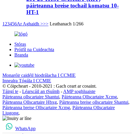
páirteanna breise tochail komatsu 10-
HT-1
1
2
3
4
5
6
Ar Aghaidh >
>>
Leathanach 1/266
Stóras
Próifíl na Cuideachta
Branda
Monaróir caidéil hiodrálacha I CCMIE
Innealra Tógála I CCMIE
© Cóipcheart - 2010-2021 : Gach ceart ar cosaint.
Táirgí te
-
Léarscáil an tSuímh
-
AMP soghluaiste
Páirteanna ollscartaire Shantui
,
Páirteanna Ollscartaire Xcmg
,
Páirteanna Ollscartaire Hbxg
,
Páirteanna breise ollscartaire Shantui
,
Páirteanna breise Ollscartaire Xcmg
,
Páirteanna Ollscartaire
Liugong
,
WhatsApp