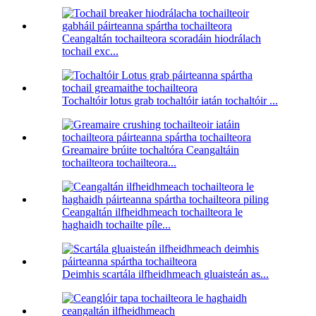
Ceangaltán tochailteora scoradáin hiodrálach
tochail exc...
Tochaltóir lotus grab tochaltóir iatán tochaltóir ...
Greamaire brúite tochaltóra Ceangaltáin
tochailteora tochailteora...
Ceangaltán ilfheidhmeach tochailteora le
haghaidh tochailte píle...
Deimhis scartála ilfheidhmeach gluaisteán as...