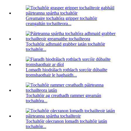
Greamaire tochaltóra gripper tochaltóir
ceangaltán tochailteora...
Tochaltóir adhmaid grabber iatán tochaltóir
tochaltóir...
Lomadh hiodrálach rothlach sorcóir dúbailte
tromshaothair le haghaidh...
Tochaltóir ag creathadh rammer greamán
tochaltóra...
Tochaltóir olecranon lomadh tochaltóir iatán
tochaltóir...