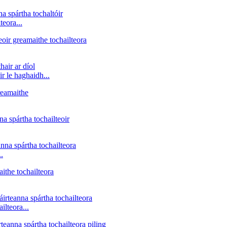
teora...
r le haghaidh...
.
ilteora...