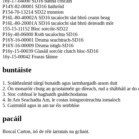
16y-17-04000 SD16 banna coscáin
P14Y-82-00001 SD16 liathróid
P154-70-13214 SD22 trunnion
P16L-80-40002A SD16 tacaíocht slat bhrú ceann beag
P16L-80-20001A SD16 tacaíocht slat bhrú deireadh mór
155-15-11152 Bloc sorcóir-SD22
P16y-40-06000 Roth tacaíochta SD16
P16Y-16-00001 Druma seachtrach-SD16
P16Y-16-00009 Druma istigh-SD16
P16y-15-00039 Glasáil sorcóir clutch bloc-SD16
16y-15-00042 Fearas fáinne
buntáiste
1. Soláthraímid táirgí bunaidh agus iarmhargadh araon duit
2. Ón monaróir chuig an gcustaiméir go díreach, rud a shábháil ar do 
3. Stoc cobhsaí le haghaidh gnáthchodanna
4. In Am Seachadta Am, le costas loingseoireachta iomaíoch
5. Gairmiúil agus in am tar éis seirbhíse
pacáil
Boscaí Carton, nó de réir iarratais na gcliant.