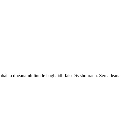
agmháil a dhéanamh linn le haghaidh faisnéis shonrach. Seo a leanas