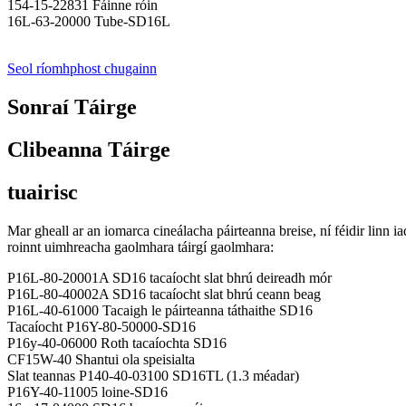
154-15-22831 Fáinne róin
16L-63-20000 Tube-SD16L
Seol ríomhphost chugainn
Sonraí Táirge
Clibeanna Táirge
tuairisc
Mar gheall ar an iomarca cineálacha páirteanna breise, ní féidir linn 
roinnt uimhreacha gaolmhara táirgí gaolmhara:
P16L-80-20001A SD16 tacaíocht slat bhrú deireadh mór
P16L-80-40002A SD16 tacaíocht slat bhrú ceann beag
P16L-40-61000 Tacaigh le páirteanna táthaithe SD16
Tacaíocht P16Y-80-50000-SD16
P16y-40-06000 Roth tacaíochta SD16
CF15W-40 Shantui ola speisialta
Slat teannas P140-40-03100 SD16TL (1.3 méadar)
P16Y-40-11005 loine-SD16