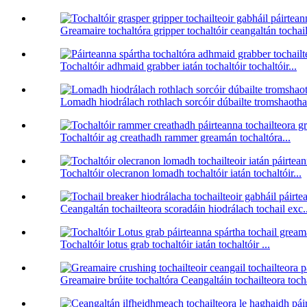
Greamaire tochaltóra gripper tochaltóir ceangaltán tochail
Tochaltóir adhmaid grabber iatán tochaltóir tochaltóir...
Lomadh hiodrálach rothlach sorcóir dúbailte tromshaothai
Tochaltóir ag creathadh rammer greamán tochaltóra...
Tochaltóir olecranon lomadh tochaltóir iatán tochaltóir...
Ceangaltán tochailteora scoradáin hiodrálach tochail exc..
Tochaltóir lotus grab tochaltóir iatán tochaltóir ...
Greamaire brúite tochaltóra Ceangaltáin tochailteora tocha