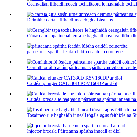
Ceangaltán ilfheidhmeach tochailteora le haghaidh tochailt
Deimhis scartála ilfheidhmeach gluaisteán as...
Cónascaire tapa tochailteora le haghaidh ceangal ilfheid
páirteanna spártha feadán lúbtha caidéil coincréite
Comhthionól feadán páirteanna spártha caidéil coincré
Caidéal plunger CAT330D K5V160DP ar díol
Caidéal breosla le haghaidh páirteanna spártha inneall na
Tosaitheoir le haghaidh inneall tógála agus feithicle na S
Injector breosla Páirteanna spártha inneall ar díol