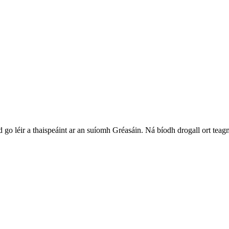
iad go léir a thaispeáint ar an suíomh Gréasáin. Ná bíodh drogall ort te