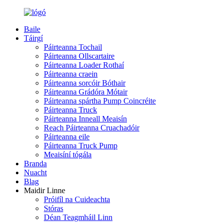
Baile
Táirgí
Páirteanna Tochail
Páirteanna Ollscartaire
Páirteanna Loader Rothaí
Páirteanna craein
Páirteanna sorcóir Bóthair
Páirteanna Grádóra Mótair
Páirteanna spártha Pump Coincréite
Páirteanna Truck
Páirteanna Inneall Meaisín
Reach Páirteanna Cruachadóir
Páirteanna eile
Páirteanna Truck Pump
Meaisíní tógála
Branda
Nuacht
Blag
Maidir Linne
Próifíl na Cuideachta
Stóras
Déan Teagmháil Linn