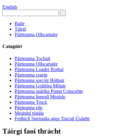
English
Baile
Táirgí
Páirteanna Ollscartaire
Catagóirí
Páirteanna Tochail
Páirteanna Ollscartaire
Páirteanna Loader Rothaí
Páirteanna craein
Páirteanna sorcóir Bóthair
Páirteanna Grádóra Mótair
Páirteanna spártha Pump Coincréite
Páirteanna Inneall Meaisín
Páirteanna Truck
Páirteanna eile
Meaisíní tógála
Feithiclí Speisialta agus Trucail Úsáidte
Táirgí faoi thrácht