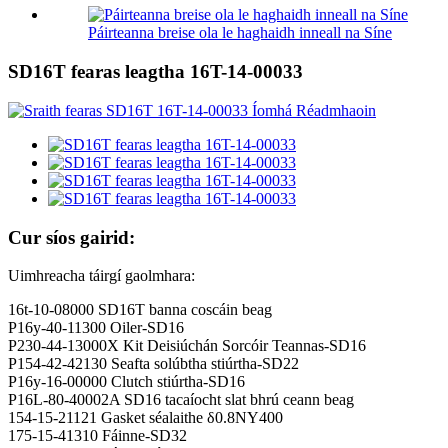
Páirteanna breise ola le haghaidh inneall na Síne
SD16T fearas leagtha 16T-14-00033
Cur síos gairid:
Uimhreacha táirgí gaolmhara:
16t-10-08000 SD16T banna coscáin beag
P16y-40-11300 Oiler-SD16
P230-44-13000X Kit Deisiúchán Sorcóir Teannas-SD16
P154-42-42130 Seafta solúbtha stiúrtha-SD22
P16y-16-00000 Clutch stiúrtha-SD16
P16L-80-40002A SD16 tacaíocht slat bhrú ceann beag
154-15-21121 Gasket séalaithe δ0.8NY400
175-15-41310 Fáinne-SD32