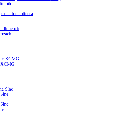
e píle...
hmeach...
ite XCMG
 Síne
íne