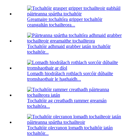
Greamaire tochaltóra gripper tochaltóir
ceangaltán tochailteora...
Tochaltóir adhmaid grabber iatán tochaltóir
tochaltóir...
Lomadh hiodrálach rothlach sorcóir dúbailte
tromshaothair le haghaidh...
Tochaltóir ag creathadh rammer greamán
tochaltóra...
Tochaltóir olecranon lomadh tochaltóir iatán
tochaltóir...