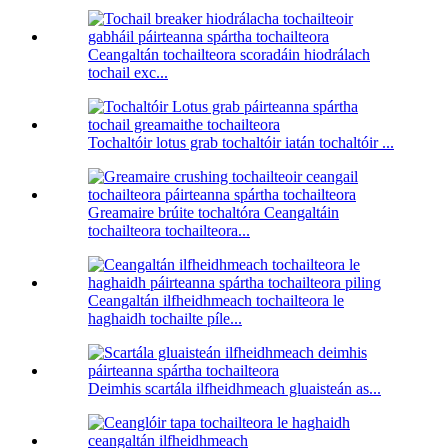
Ceangaltán tochailteora scoradáin hiodrálach
tochail exc...
Tochaltóir lotus grab tochaltóir iatán tochaltóir ...
Greamaire brúite tochaltóra Ceangaltáin
tochailteora tochailteora...
Ceangaltán ilfheidhmeach tochailteora le
haghaidh tochailte píle...
Deimhis scartála ilfheidhmeach gluaisteán as...