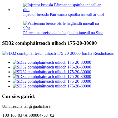
Injector breosla Páirteanna spártha inneall ar díol
Páirteanna breise ola le haghaidh inneall na Síne
SD32 comhpháirteach uilíoch 175-20-30000
Cur síos gairid:
Uimhreacha táirgí gaolmhara:
T00-108-03+A S00004753+02