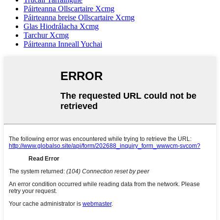
Páirteanna Ollscartaire Xcmg
Páirteanna breise Ollscartaire Xcmg
Glas Hiodrálacha Xcmg
Tarchur Xcmg
Páirteanna Inneall Yuchai