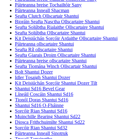
Páirteanna breise Tochailtóir Sany
Páirteanna Inneall Shacman
Seafta Clutch Ollscartair Shantui
Bioráin Seafta Nasctha Ollscartaire Shantui
Seafta Solúbtha Rialaithe Ollscartaire Shantui
Seafta Solúbtha Ollscartaire Shantui
Kit Deisiúchán Sorcóir Ardaithe Ollscartaire Shantui
Páirteanna ollscartaire Shantui
Seafta Ríl ollscartaire Shantui
Seafta Giarais Droim Ollscartaire Shantui
Páirteanna breise ollscartaire Shantui
Seafta Tiomána Winch Ollscartair Shantui
Bolt Shantui Dozer
Idler Tosaigh Shantui Dozer
Kit Deisiúchán Sorcóir Shantui Dozer Tilt
Shantui Sd16 Bevel Gear
Líneáil Coscáin Shantui Sd16
Tionól Doras Shantui Sd16
Shantui Sd16 O-Fháinne
Sorcóir Rian Shantui Sd16
Muinchille Bearing Shantui Sd22
Diosca Frithchuimilte Shantui Sd22
Sorcóir Rian Shantui Sd32
Páirteanna Inneall Sinotruk
Trucail Tarraingthe