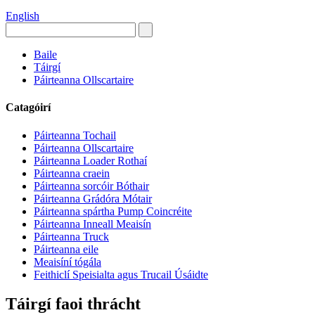
English
Baile
Táirgí
Páirteanna Ollscartaire
Catagóirí
Páirteanna Tochail
Páirteanna Ollscartaire
Páirteanna Loader Rothaí
Páirteanna craein
Páirteanna sorcóir Bóthair
Páirteanna Grádóra Mótair
Páirteanna spártha Pump Coincréite
Páirteanna Inneall Meaisín
Páirteanna Truck
Páirteanna eile
Meaisíní tógála
Feithiclí Speisialta agus Trucail Úsáidte
Táirgí faoi thrácht