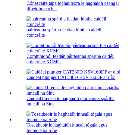
Cónascaire tapa tochailteora le haghaidh ceangal
ilfheidhmeach...
páirteanna spártha feadán lúbtha caidéil
coincréite
Comhthionól feadán páirteanna spártha caidéil
coincréite XCMG
Caidéal plunger CAT330D K5V160DP ar díol
Caidéal breosla le haghaidh páirteanna spártha
inneall na Síne
Tosaitheoir le haghaidh inneall tógála agus
feithicle na Síne