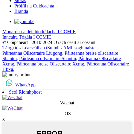
Stóras
Próifíl na Cuideachta
Branda
Monaróir caidéil hiodrálacha I CCMIE
Innealra Tógála I CCMIE
© Cóipcheart - 2010-2024 : Gach ceart ar cosaint.
Táirgí te
-
Léarscáil an tSuímh
-
AMP soghluaiste
Páirteanna Ollscartaire Liugong
,
Páirteanna breise ollscartaire
Shantui
,
Páirteanna ollscartaire Shantui
,
Páirteanna Ollscartaire
Xcmg
,
Páirteanna breise Ollscartaire Xcmg
,
Páirteanna Ollscartaire
Hbxg
,
WhatsApp
Seol Ríomhphost
Wechat
IOS
x