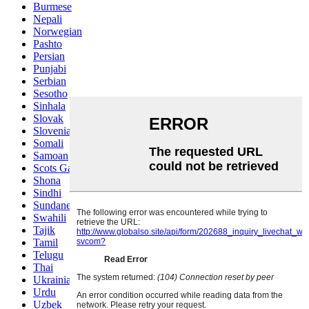
Burmese
Nepali
Norwegian
Pashto
Persian
Punjabi
Serbian
Sesotho
Sinhala
Slovak
Slovenian
Somali
Samoan
Scots Gaelic
Shona
Sindhi
Sundanese
Swahili
Tajik
Tamil
Telugu
Thai
Ukrainian
Urdu
Uzbek