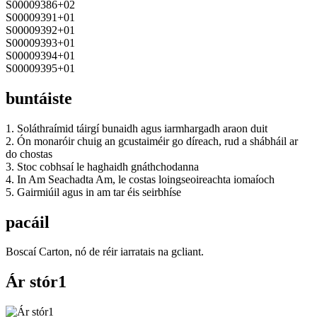
S00009386+02
S00009391+01
S00009392+01
S00009393+01
S00009394+01
S00009395+01
buntáiste
1. Soláthraímid táirgí bunaidh agus iarmhargadh araon duit
2. Ón monaróir chuig an gcustaiméir go díreach, rud a shábháil ar
do chostas
3. Stoc cobhsaí le haghaidh gnáthchodanna
4. In Am Seachadta Am, le costas loingseoireachta iomaíoch
5. Gairmiúil agus in am tar éis seirbhíse
pacáil
Boscaí Carton, nó de réir iarratais na gcliant.
Ár stór1