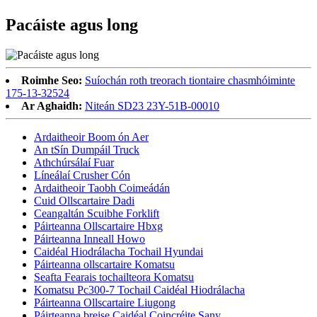
Pacáiste agus long
Roimhe Seo:
Suíochán roth treorach tiontaire chasmhóiminte
175-13-32524
Ar Aghaidh:
Niteán SD23 23Y-51B-00010
Ardaitheoir Boom ón Aer
An tSín Dumpáil Truck
Athchúrsálaí Fuar
Líneálaí Crusher Cón
Ardaitheoir Taobh Coimeádán
Cuid Ollscartaire Dadi
Ceangaltán Scuibhe Forklift
Páirteanna Ollscartaire Hbxg
Páirteanna Inneall Howo
Caidéal Hiodrálacha Tochail Hyundai
Páirteanna ollscartaire Komatsu
Seafta Fearais tochailteora Komatsu
Komatsu Pc300-7 Tochail Caidéal Hiodrálacha
Páirteanna Ollscartaire Liugong
Páirteanna breise Caidéal Coincréite Sany