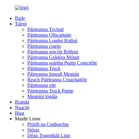
Baile
Táirgí
Páirteanna Tochail
Páirteanna Ollscartaire
Páirteanna Loader Rothaí
Páirteanna craein
Páirteanna sorcóir Bóthair
Páirteanna Grádóra Mótair
Páirteanna spártha Pump Coincréite
Páirteanna Truck
Páirteanna Inneall Meaisín
Reach Páirteanna Cruachadóir
Páirteanna eile
Páirteanna Truck Pump
Meaisíní tógála
Branda
Nuacht
Blag
Maidir Linne
Próifíl na Cuideachta
Stóras
Déan Teagmháil Linn