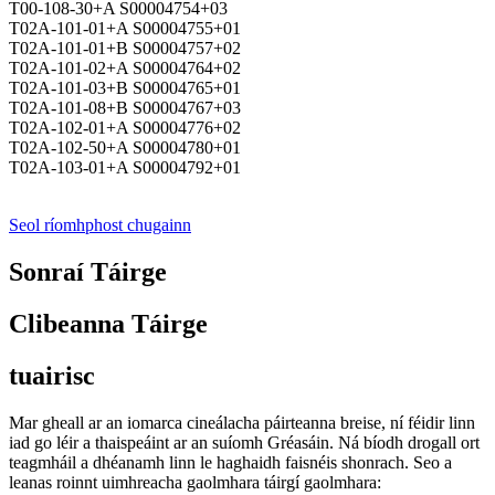
T00-108-30+A S00004754+03
T02A-101-01+A S00004755+01
T02A-101-01+B S00004757+02
T02A-101-02+A S00004764+02
T02A-101-03+B S00004765+01
T02A-101-08+B S00004767+03
T02A-102-01+A S00004776+02
T02A-102-50+A S00004780+01
T02A-103-01+A S00004792+01
Seol ríomhphost chugainn
Sonraí Táirge
Clibeanna Táirge
tuairisc
Mar gheall ar an iomarca cineálacha páirteanna breise, ní féidir linn
iad go léir a thaispeáint ar an suíomh Gréasáin. Ná bíodh drogall ort
teagmháil a dhéanamh linn le haghaidh faisnéis shonrach. Seo a
leanas roinnt uimhreacha gaolmhara táirgí gaolmhara: